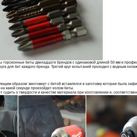
ы торсионные биты двенадцати брендов с одинаковой длиной 50 мм и профи
круга для бит каждого бренда. Третий круг испытаний проходил с водным охл
щим образом: винтоверт с битой вставлялся в заготовку которая была зафик
 на какой секунде произойдет излом биты.
 судить о твердости и качестве материала при изготовлении и, соответстве