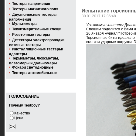
Тестеры напряжения
Тестеры магнитного поля
Испытание торсионны
Двухполюсные тестеры
30.01.2017 17:36:48
напряжения
Мультиметры
Уважаемые клиенты Джаст
Токоизмерительные клещи
Спешим поделится с Вами н
26 января журнал "Потребит
Розеточные тестеры
Торсионные биты идеально 
Детекторы электропроводки,
смягчая ударные нагрузки. 
сетевые тестеры
Инсталляционные тестеры/
адаптеры
Термометры, люксметры,
влагомеры и дальномеры
Фонари светодиодные
Тестеры автомобильные
ГОЛОСОВАНИЕ
Почему Testboy?
Качество
Цена