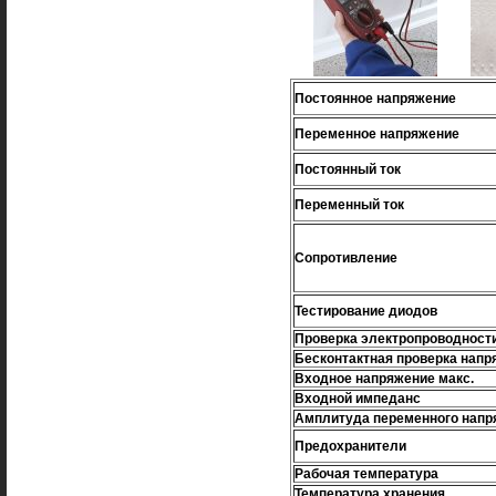
Постоянное напряжение
Переменное напряжение
Постоянный ток
Переменный ток
Сопротивление
Тестирование диодов
Проверка электропроводност
Бесконтактная проверка нап
Входное напряжение макс.
Входной импеданс
Амплитуда переменного напр
Предохранители
Рабочая температура
Температура хранения