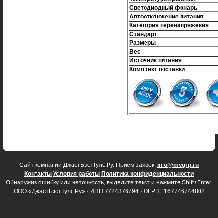
Светодиодный фонарь
Автоотключение питания
Категория перенапряжения
Стандарт
Размеры
Вес
Источник питания
Комплект поставки
Cайт компании ДжастБэстТулс.Ру. Прием заявок:
info@mvgrp.ru
Контакты
Условия работы
Политика конфиденциальности
Обнаружив ошибку или неточность, выделите текст и нажмите Shift+Enter.
ООО «ДжастБэстТулс.Ру» · ИНН 7724376794 · ОГРН 1167746744802