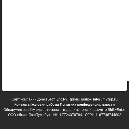
Cайт компании ДжастБэстТулс.Ру. Прием заявок:
info@mvgrp.ru
Контакты
Условия работы
Политика конфиденциальности
Обнаружив ошибку или неточность, выделите текст и нажмите Shift+Enter.
ООО «ДжастБэстТулс.Ру» · ИНН 7724376794 · ОГРН 1167746744802